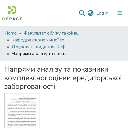
(current)
Log In
Communities
Home
Факультет обліку та фінансів
&
Кафедра економічної теорії та економічних досліджень
Collections
Друковані видання. Кафедра економічної теорії та економічних досліджень
Напрями аналізу та показники комплексної оцінки кредиторської заборгованості
All of DSpace
Напрями аналізу та показники
Statistics
комплексної оцінки кредиторської
заборгованості