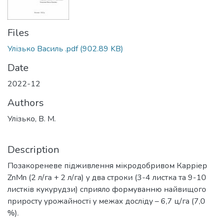
Files
Улізько Василь .pdf
(902.89 KB)
Date
2022-12
Authors
Улізько, В. М.
Description
Позакореневе підживлення мікродобривом Карріер
ZnMn (2 л/га + 2 л/га) у два строки (3-4 листка та 9-10
листків кукурудзи) сприяло формуванню найвищого
приросту урожайності у межах досліду – 6,7 ц/га (7,0
%).