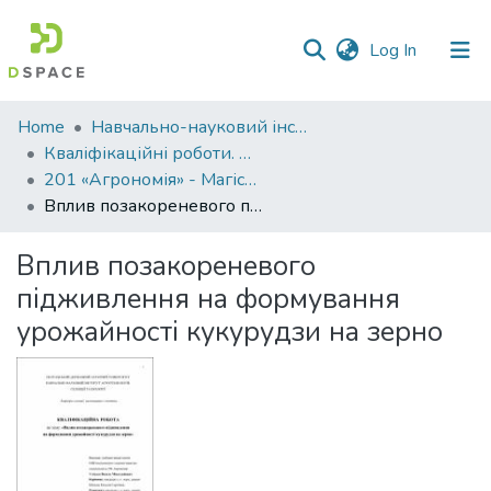
(current)
Log In
Communities
Home
Навчально-науковий інститут агротехнологій, селекції та екології
&
Кваліфікаційні роботи. ННІ агротехнологій, селекції та екології
Collections
201 «Агрономія» - Магістри 2022-2023
Вплив позакореневого підживлення на формування урожайності кукурудзи на зерно
All of DSpace
Вплив позакореневого
Statistics
підживлення на формування
урожайності кукурудзи на зерно