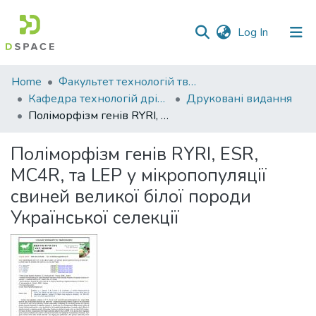
(current)
Log In
Communities
Home
Факультет технологій тваринництва та продовольства
&
Кафедра технологій дрібного тваринництва
Друковані видання
Collections
Поліморфізм генів RYRI, ESR, MC4R, та LEP у мікропопуляції свиней великої білої породи Української селекції
All of DSpace
Поліморфізм генів RYRI, ESR,
MC4R, та LEP у мікропопуляції
Statistics
свиней великої білої породи
Української селекції