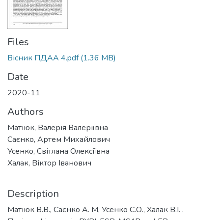
Files
Вісник ПДАА 4.pdf
(1.36 MB)
Date
2020-11
Authors
Матіюк, Валерія Валеріївна
Саєнко, Артем Михайлович
Усенко, Світлана Олексіївна
Халак, Віктор Іванович
Description
Матіюк В.В., Саєнко А. М, Усенко С.О., Халак В.І. .