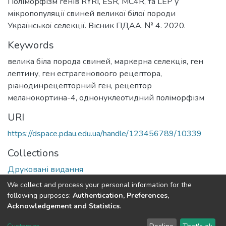
Поліморфізм генів RYRI, ESR, MC4R, та LEP у
мікропопуляції свиней великої білої породи
Української селекції. Вісник ПДАА. № 4. 2020.
Keywords
велика біла порода свиней
,
маркерна селекція
,
ген
лептину
,
ген естрагеновоого рецептора
,
ріанодинрецепторний ген
,
рецептор
меланокортина-4
,
однонуклеотидний поліморфізм
URI
https://dspace.pdau.edu.ua/handle/123456789/10339
Collections
Друковані видання
We collect and process your personal information for the
Full item page
following purposes:
Authentication, Preferences,
Acknowledgement and Statistics
.
DSpace software
copyright © 2002-2026
LYRASIS