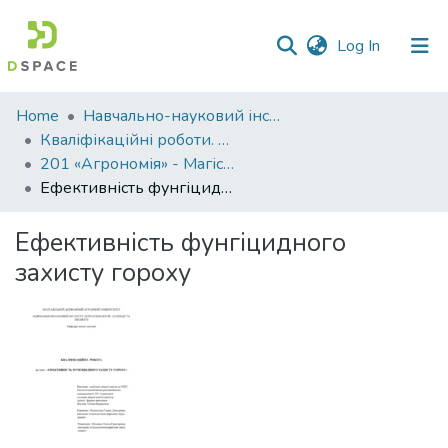
(current)
Log In
Communities
Home
Навчально-науковий інститут агротехнологій, селекції та екології
&
Кваліфікаційні роботи. ННІ агротехнологій, селекції та екології
Collections
201 «Агрономія» - Магістри 2023-2024
Ефективність фунгіцидного захисту гороху
All of DSpace
Ефективність фунгіцидного
Statistics
захисту гороху