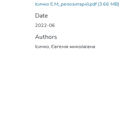
Ісичко Є.М_репозитарій.pdf
(3.66 MB)
Date
2022-06
Authors
Ісичко, Євгенія миколаївна