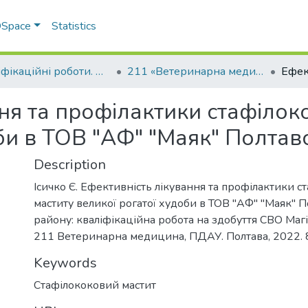
 DSpace
Statistics
Кваліфікаційні роботи. Факультет ветеринарної медицини
211 «Ветеринарна медицина» - Магістри 2021-2022
ня та профілактики стафілок
би в ТОВ "АФ" "Маяк" Полтав
Description
Ісичко Є. Ефективність лікування та профілактики с
маститу великої рогатої худоби в ТОВ "АФ" "Маяк" 
району: кваліфікаційна робота на здобуття СВО Магіс
211 Ветеринарна медицина, ПДАУ. Полтава, 2022. 
Keywords
Стафілококовий мастит