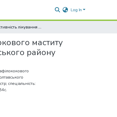
Log In
Ефективність лікування та профілактики стафілококового маститу великої рогатої худоби в ТОВ "АФ" "Маяк" Полтавського району
окового маститу
ського району
тафілококового
Полтавського
тр; спеціальність:
84с.