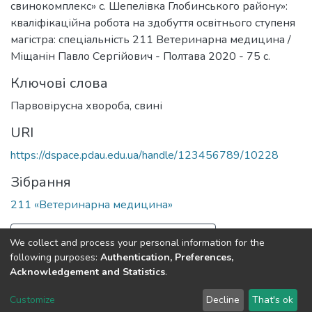
свинокомплекс» с. Шепелівка Глобинського району»:
кваліфікаційна робота на здобуття освітнього ступеня
магістра: спеціальність 211 Ветеринарна медицина /
Міщанін Павло Сергійович - Полтава 2020 - 75 с.
Ключові слова
Парвовірусна хвороба, свині
URI
https://dspace.pdau.edu.ua/handle/123456789/10228
Зібрання
211 «Ветеринарна медицина»
Повна інформація про документ
We collect and process your personal information for the
following purposes:
Authentication, Preferences,
Acknowledgement and Statistics
.
Полтавський державний аграрний університет
copyright
© 2002-2026
LYRASIS
Customize
Decline
That's ok
Налаштування куків
Зворотній зв'язок