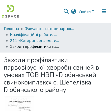
Увійти
Фонди
Головна
Факультет ветеринарної медицини
та
Кваліфікаційні роботи. Факультет ветеринарної медицини
зібрання
211 «Ветеринарна медицина»
Заходи профілактики парвовірусної хвороби свиней в умовах ТОВ НВП «Глобинський свинокомплекс» с. Шепелівка Глобинського району
Пошук за критеріями
Заходи профілактики
Статистика
парвовірусної хвороби свиней в
умовах ТОВ НВП «Глобинський
свинокомплекс» с. Шепелівка
Глобинського району