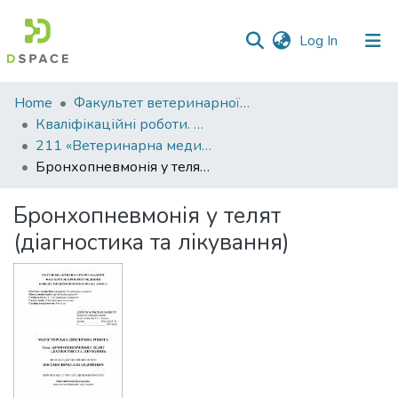
(current)
Log In
Communities
Home
Факультет ветеринарної медицини
&
Кваліфікаційні роботи. Факультет ветеринарної медицини
Collections
211 «Ветеринарна медицина»
Бронхопневмонія у телят (діагностика та лікування)
All of DSpace
Бронхопневмонія у телят
Statistics
(діагностика та лікування)