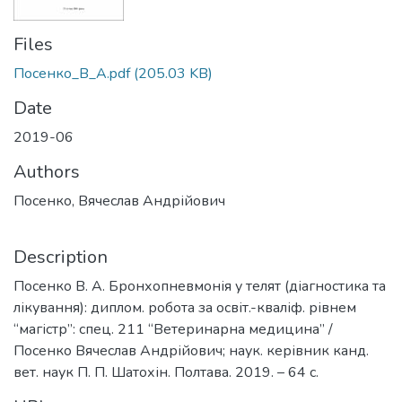
Files
Посенко_В_А.pdf
(205.03 KB)
Date
2019-06
Authors
Посенко, Вячеслав Андрійович
Description
Посенко В. А. Бронхопневмонія у телят (діагностика та
лікування): диплом. робота за освіт.-кваліф. рівнем
“магістр”: спец. 211 “Ветеринарна медицина” /
Посенко Вячеслав Андрійович; наук. керівник канд.
вет. наук П. П. Шатохін. Полтава. 2019. – 64 с.