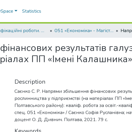
 DSpace
Statistics
Кваліфікаційні роботи. ННІ економіки, управління, права та ІТ
051 «Економіка» - Магістри 2021-2022
інансових результатів галуз
еріалах ПП «Імені Калашника
Description
Саєнко С. Р. Напрями збільшення фінансових результ
рослинництва у підприємстві (на матеріалах ПП «Ім
Полтавського району): кваліф. робота за освіт.-кваліф
спец. 051 «Економіка» / Саєнко Софія Русланівна; нау
доцент О. Д. Дивнич. Полтава, 2021. 79 с.
Keywords