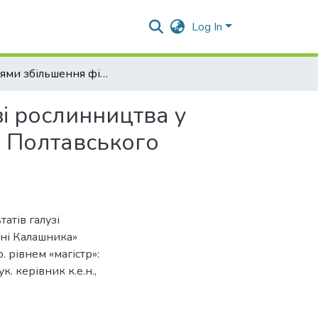
Log In
Напрями збільшення фінансових результатів галузі рослинництва у підприємстві (на матеріалах ПП «Імені Калашника» Полтавського району)
і рослинництва у
» Полтавського
атів галузі
ені Калашника»
. рівнем «магістр»:
к. керівник к.е.н.,