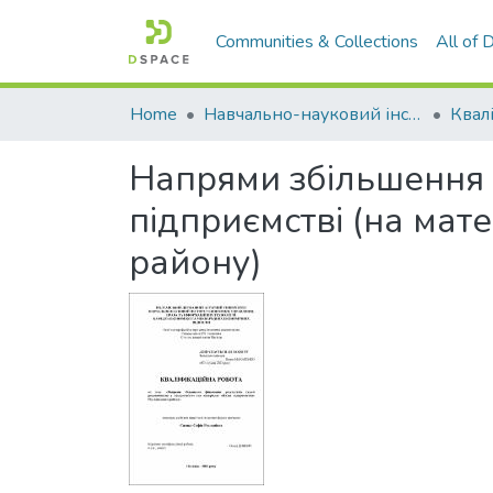
Communities & Collections
All of
Home
Навчально-науковий інститут економіки, управління, права та інформаційних технологій
Напрями збільшення ф
підприємстві (на мат
району)