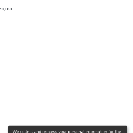
ицтва
We collect and process your personal information for the