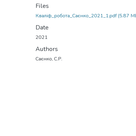
Files
Кваліф_робота_Саєнко_2021_1.pdf
(5.87 M
Date
2021
Authors
Саєнко, С.Р.