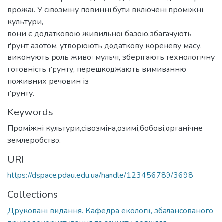
врожаї. У сівозміну повинні бути включені проміжні
культури,
вони є додатковою живильної базою,збагачують
ґрунт азотом, утворюють додаткову кореневу масу,
виконують роль живої мульчі, зберігають технологічну
готовність ґрунту, перешкоджають вимиванню
поживних речовин із
ґрунту.
Keywords
Проміжні культури,сівозміна,озимі,бобові,органічне
землеробство.
URI
https://dspace.pdau.edu.ua/handle/123456789/3698
Collections
Друковані видання. Кафедра екології, збалансованого