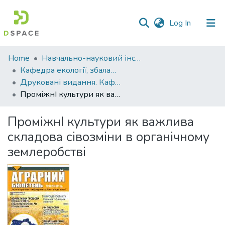
(current)
Log In
Communities
Home
Навчально-науковий інститут агротехнологій, селекції та екології
&
Кафедра екології, збалансованого природокористування та захисту довкілля
Collections
Друковані видання. Кафедра екології, збалансованого природокористування та захисту довкілля
ПроміжнІ культури як важлива складова сівозміни в органічному землеробстві
All of DSpace
ПроміжнІ культури як важлива
Statistics
складова сівозміни в органічному
землеробстві