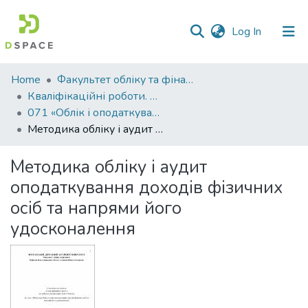
(current)
Log In
Communities
Home
Факультет обліку та фінансів
&
Кваліфікаційні роботи. Факультет обліку та фінансів
Collections
071 «Облік і оподаткування» - Магістри 2021-2022
Методика обліку і аудит оподаткування доходів фізичних осіб та напрями його удосконалення
All of DSpace
Методика обліку і аудит
Statistics
оподаткування доходів фізичних
осіб та напрями його
удосконалення