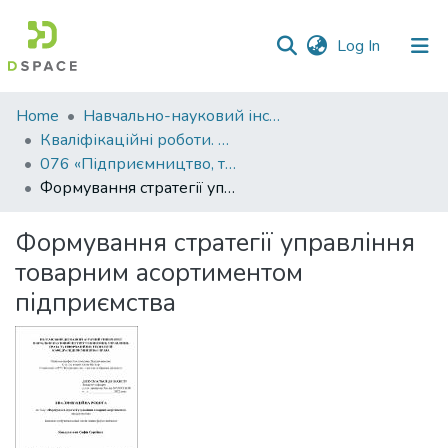
(current)
Log In
Communities
Home
Навчально-науковий інститут економіки, управління, права та інформаційних технологій
&
Кваліфікаційні роботи. ННІ економіки, управління, права та ІТ
Collections
076 «Підприємництво, торгівля та біржова діяльність» - Магістри 2021-2022
Формування стратегії управління товарним асортиментом підприємства
All of DSpace
Формування стратегії управління
Statistics
товарним асортиментом
підприємства