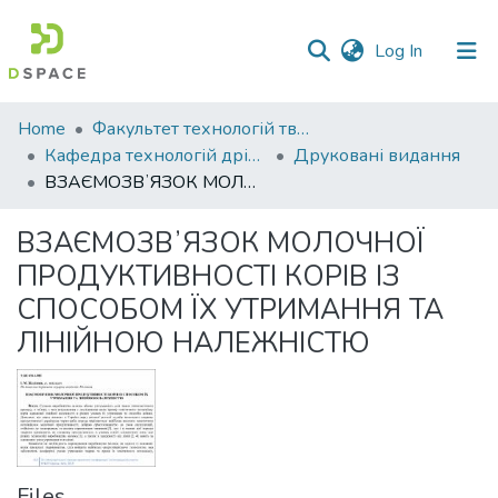
(current)
Log In
Communities
Home
Факультет технологій тваринництва та продовольства
&
Кафедра технологій дрібного тваринництва
Друковані видання
Collections
ВЗАЄМОЗВʼЯЗОК МОЛОЧНОЇ ПРОДУКТИВНОСТІ КОРІВ ІЗ СПОСОБОМ ЇХ УТРИМАННЯ ТА ЛІНІЙНОЮ НАЛЕЖНІСТЮ
All of DSpace
ВЗАЄМОЗВʼЯЗОК МОЛОЧНОЇ
ПРОДУКТИВНОСТІ КОРІВ ІЗ
Statistics
СПОСОБОМ ЇХ УТРИМАННЯ ТА
ЛІНІЙНОЮ НАЛЕЖНІСТЮ
Files