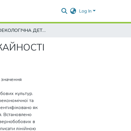
Log In
АГРОЕКОЛОГІЧНА ДЕТЕРМІНАЦІЯ ТРЕНДУ ВРОЖАЙНОСТІ ЗЕРНОВИХ ТА ЗЕРНОБОБОВИХ КУЛЬТУР
ЖАЙНОСТІ
 значення
бових культур.
оекономічної та
дентифіковано як
. Встановлено
 зернобобових в
описати лінійною