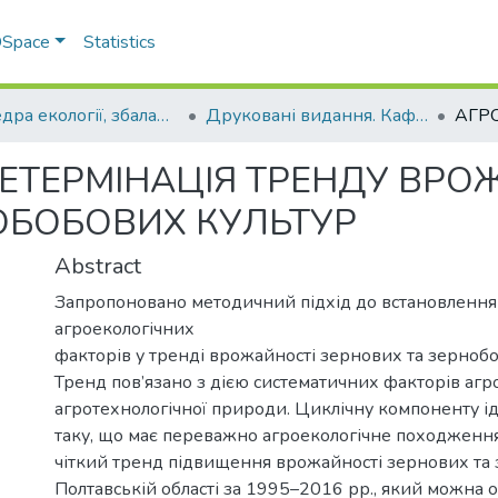
 DSpace
Statistics
Кафедра екології, збалансованого природокористування та захисту довкілля
Друковані видання. Кафедра екології, збалансованого природокористування та захисту довкілля
ЕТЕРМІНАЦІЯ ТРЕНДУ ВРО
ОБОБОВИХ КУЛЬТУР
Abstract
Запропоновано методичний підхід до встановлення
агроекологічних
факторів у тренді врожайності зернових та зернобо
Тренд пов’язано з дією систематичних факторів агр
агротехнологічної природи. Циклічну компоненту і
таку, що має переважно агроекологічне походження
чіткий тренд підвищення врожайності зернових та
Полтавській області за 1995–2016 рр., який можна 