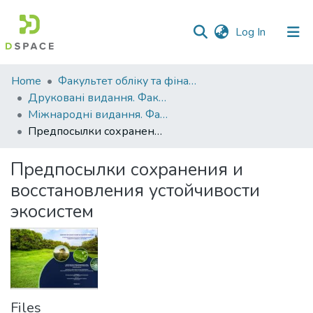
(current)
Log In
Communities
Home
Факультет обліку та фінансів
&
Друковані видання. Факультет обліку та фінансів
Collections
Міжнародні видання. Факультет обліку та фінансів
Предпосылки сохранения и восстановления устойчивости экосистем
All of DSpace
Предпосылки сохранения и
Statistics
восстановления устойчивости
экосистем
Files