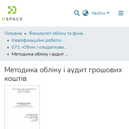
Увійти
Фонди
Головна
Факультет обліку та фінансів
та
Кваліфікаційні роботи. Факультет обліку та фінансів
зібрання
071 «Облік і оподаткування» - Магістри 2022-2023
Методика обліку і аудит грошових коштів
Пошук за критеріями
Методика обліку і аудит грошових
Статистика
коштів