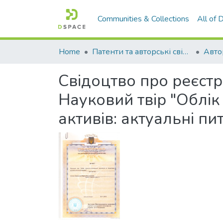
Communities & Collections
All of
Home
Патенти та авторські свідоцтва
Авто
Свідоцтво про реєстр
Науковий твір "Облік 
активів: актуальні пи