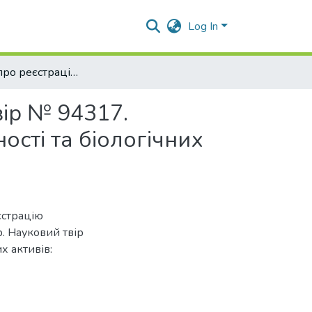
Log In
Свідоцтво про реєстрацію авторського права на твір № 94317. Науковий твір "Облік сільськогосподарської діяльності та біологічних активів: актуальні питання"
вір № 94317.
ості та біологічних
єстрацію
р. Науковий твір
х активів: