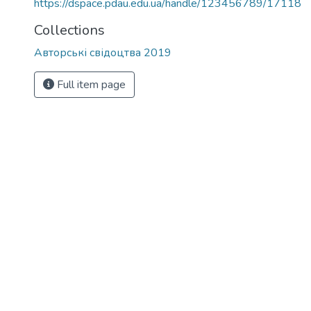
https://dspace.pdau.edu.ua/handle/123456789/17118
Collections
Авторські свідоцтва 2019
Full item page