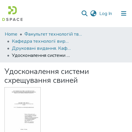
(current)
Log In
Communities
Home
Факультет технологій тваринництва та продовольства
&
Кафедра технології виробництва продукції тваринництва
Collections
Друковані видання. Кафедра технології виробництва продукції тваринництва
Удосконалення системи схрещування свиней
All of DSpace
Удосконалення системи
Statistics
схрещування свиней