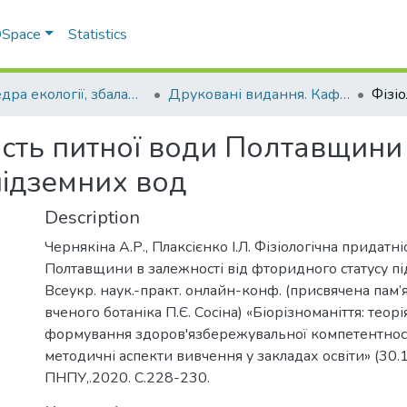
 DSpace
Statistics
Кафедра екології, збалансованого природокористування та захисту довкілля
Друковані видання. Кафедра екології, збалансованого природокористування та захисту довкілля
ість питної води Полтавщини 
підземних вод
Description
Чернякіна А.Р., Плаксієнко І.Л. Фізіологічна придатн
Полтавщини в залежності від фторидного статусу п
Всеукр. наук.-практ. онлайн-конф. (присвячена пам’
вченого ботаніка П.Є. Сосіна) «Біорізноманіття: теорі
формування здоров'язбережувальної компетентності
методичні аспекти вивчення у закладах освіти» (30.
ПНПУ,.2020. С.228-230.