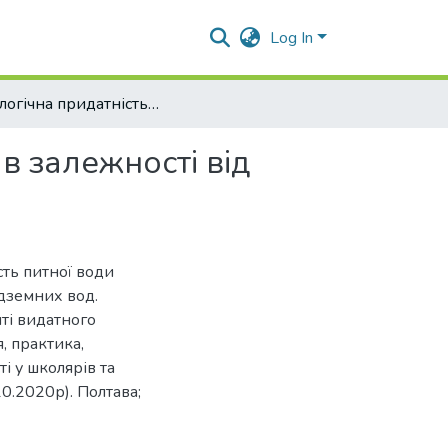
Log In
Фізіологічна придатність питної води Полтавщини в залежності від фторидного статусу підземних вод
в залежності від
ість питної води
ідземних вод.
яті видатного
я, практика,
 у школярів та
10.2020р). Полтава;