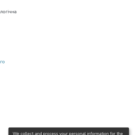
логічна
го
We collect and process your personal information for the