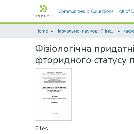
Communities & Collections
All of
Home
Навчально-науковий інститут агротехнологій, селекції та екології
Фізіологічна придатн
фторидного статусу 
Files