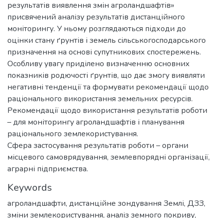
результатів виявлення змін агроландшафтів»
присвячений аналізу результатів дистанційного
моніторингу. У ньому розглядаються підходи до
оцінки стану ґрунтів і земель сільськогосподарського
призначення на основі супутникових спостережень.
Особливу увагу приділено визначенню основних
показників родючості ґрунтів, що дає змогу виявляти
негативні тенденції та формувати рекомендації щодо
раціонального використання земельних ресурсів.
Рекомендації щодо використання результатів роботи
– для моніторингу агроландшафтів і планування
раціонального землекористування.
Сфера застосування результатів роботи – органи
місцевого самоврядування, землевпорядні організації,
аграрні підприємства.
Keywords
агроландшафти
,
дистанційне зондування Землі
,
ДЗЗ
,
зміни землекористування
,
аналіз земного покриву
,