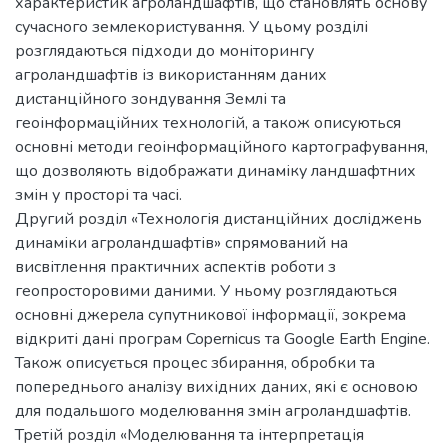
характеристик агроландшафтів, що становлять основу
сучасного землекористування. У цьому розділі
розглядаються підходи до моніторингу
агроландшафтів із використанням даних
дистанційного зондування Землі та
геоінформаційних технологій, а також описуються
основні методи геоінформаційного картографування,
що дозволяють відображати динаміку ландшафтних
змін у просторі та часі.
Другий розділ «Технологія дистанційних досліджень
динаміки агроландшафтів» спрямований на
висвітлення практичних аспектів роботи з
геопросторовими даними. У ньому розглядаються
основні джерела супутникової інформації, зокрема
відкриті дані програм Copernicus та Google Earth Engine.
Також описується процес збирання, обробки та
попереднього аналізу вихідних даних, які є основою
для подальшого моделювання змін агроландшафтів.
Третій розділ «Моделювання та інтерпретація