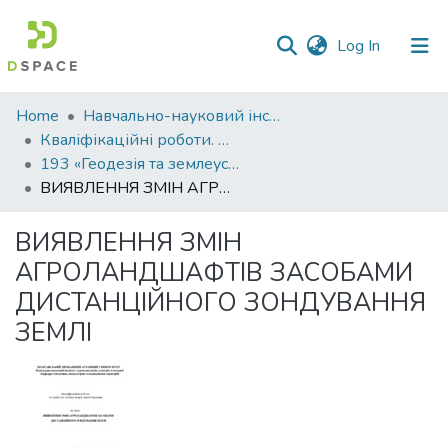
(current)
Log In
Communities
Home
Навчально-науковий інститут агротехнологій, селекції та екології
&
Кваліфікаційні роботи. ННІ агротехнологій, селекції та екології
Collections
193 «Геодезія та землеустрій» - Бакалаври 2024-2025
ВИЯВЛЕННЯ ЗМІН АГРОЛАНДШАФТІВ ЗАСОБАМИ ДИСТАНЦІЙНОГО ЗОНДУВАННЯ ЗЕМЛІ
All of DSpace
ВИЯВЛЕННЯ ЗМІН
Statistics
АГРОЛАНДШАФТІВ ЗАСОБАМИ
ДИСТАНЦІЙНОГО ЗОНДУВАННЯ
ЗЕМЛІ