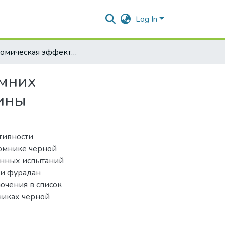
Log In
Экономическая эффективность применения системних инсектонематицидов в питомнике черной смородины
емних
ины
тивности
омнике черной
енных испытаний
 и фурадан
ючения в список
никах черной