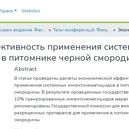
 DSpace
Statistics
Друковані видання. Факультет обліку та фінансів
Тези конференцій. Факультет обліку та фінансів
ктивность применения сист
 в питомнике черной смород
Abstract
В статье проведены расчеты экономической эффек
применения системных инсектонематицидов в пит
смородины. В результате проведенных государств
10% гранулированных инсектонематицидов марал
рекомендованы Государственной комиссии для вкл
разрешенных препаратов для применения в питом
смородины.