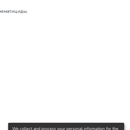
нематициды,
We collect and process your personal information for the