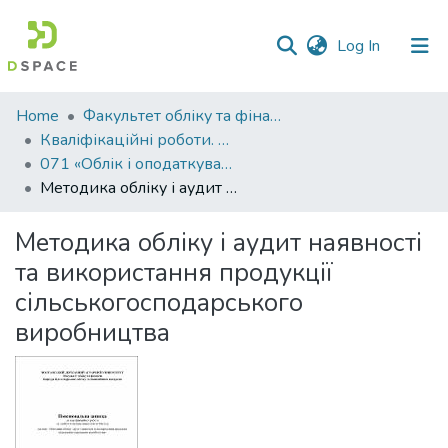
(current)
Log In
Communities
Home
Факультет обліку та фінансів
&
Кваліфікаційні роботи. Факультет обліку та фінансів
Collections
071 «Облік і оподаткування» - Магістри 2021-2022
Методика обліку і аудит наявності та використання продукції сільськогосподарського виробництва
All of DSpace
Методика обліку і аудит наявності
Statistics
та використання продукції
сільськогосподарського
виробництва