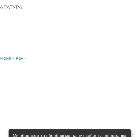
АРАТУРА
,
механіка» -
Ми збираємо та обробляємо вашу особисту інформацію