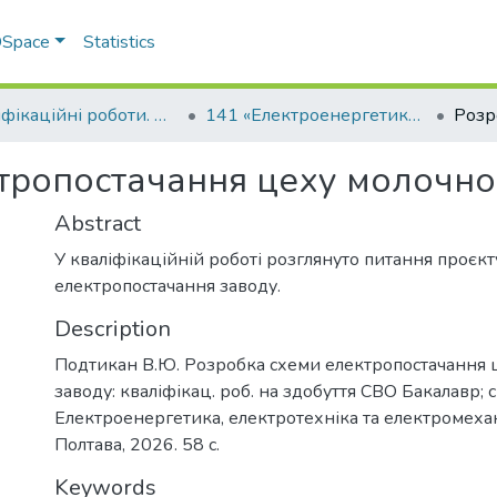
 DSpace
Statistics
Кваліфікаційні роботи. Факультет інженерно-технологічний
141 «Електроенергетика, електротехніка та електромеханіка» - Бакалаври 2025-2026
тропостачання цеху молочно
Abstract
У кваліфікаційній роботі розглянуто питання проєк
електропостачання заводу.
Description
Подтикан В.Ю. Розробка схеми електропостачання 
заводу: кваліфікац. роб. на здобуття СВО Бакалавр; 
Електроенергетика, електротехніка та електромеха
Полтава, 2026. 58 с.
Keywords