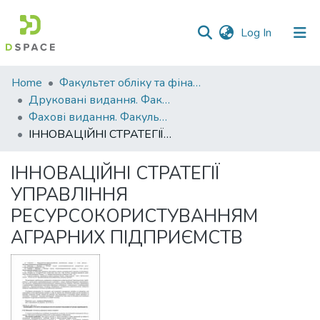
(current)
Log In
Communities
Home
Факультет обліку та фінансів
&
Друковані видання. Факультет обліку та фінансів
Collections
Фахові видання. Факультет обліку та фінансів
ІННОВАЦІЙНІ СТРАТЕГІЇ УПРАВЛІННЯ РЕСУРСОКОРИСТУВАННЯМ АГРАРНИХ ПІДПРИЄМСТВ
All of DSpace
ІННОВАЦІЙНІ СТРАТЕГІЇ
Statistics
УПРАВЛІННЯ
РЕСУРСОКОРИСТУВАННЯМ
АГРАРНИХ ПІДПРИЄМСТВ