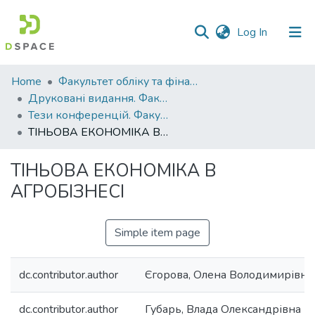
(current)
Log In
Communities
Home
Факультет обліку та фінансів
&
Друковані видання. Факультет обліку та фінансів
Collections
Тези конференцій. Факультет обліку та фінансів
ТІНЬОВА ЕКОНОМІКА В АГРОБІЗНЕСІ
All of DSpace
ТІНЬОВА ЕКОНОМІКА В
Statistics
АГРОБІЗНЕСІ
Simple item page
dc.contributor.author
Єгорова, Олена Володимирівна
dc.contributor.author
Губарь, Влада Олександрівна