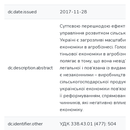
dc.date.issued
2017-11-28
Суттєвою перешкодою ефектив
управління розвитком сільськи
Україні є загрозливі масштаби т
економіки в агробізнесі. Головн
тіньової економіки в агробізнес
полягає в тому, що вона невід’є
dc.description.abstract
легальної і пов’язана із видами д
є незаконними – виробництво
сільськогосподарської продукці
української економіки пов’яза
її реформуванням, спрямовани
чинників, які негативно вплива
економіку.
dc.identifier.other
УДК 338.43.01 (477): 504