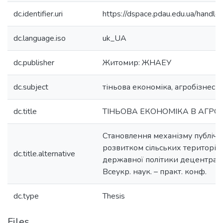
dc.identifier.uri
https://dspace.pdau.edu.ua/hand
dc.language.iso
uk_UA
dc.publisher
Житомир: ЖНАЕУ
dc.subject
тіньова економіка, агробізнес
dc.title
ТІНЬОВА ЕКОНОМІКА В АГРОБ
Становлення механізму публічн
розвитком сільських територій 
dc.title.alternative
державної політики децентраліз
Всеукр. наук. – практ. конф.
dc.type
Thesis
Files