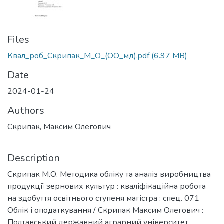
Files
Квал_роб_Скрипак_М_О_(ОО_мд).pdf
(6.97 MB)
Date
2024-01-24
Authors
Скрипак, Максим Олегович
Description
Скрипак М.О. Методика обліку та аналіз виробництва
продукції зернових культур : кваліфікаційна робота
на здобуття освітнього ступеня магістра : спец. 071
Облік і оподаткування / Скрипак Максим Олегович :
Полтавський державний аграрний університет.