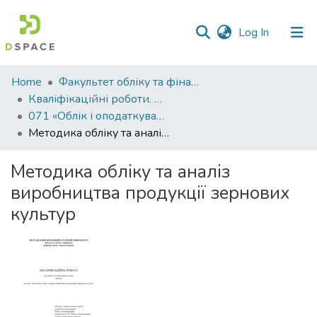
(current)
Log In
Communities
Home
Факультет обліку та фінансів
&
Кваліфікаційні роботи. Факультет обліку та фінансів
Collections
071 «Облік і оподаткування» - Магістри 2023-2024
Методика обліку та аналіз виробництва продукції зернових культур
All of DSpace
Методика обліку та аналіз
Statistics
виробництва продукції зернових
культур