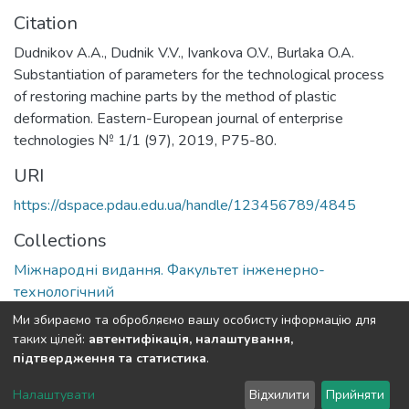
Citation
Dudnikov A.A., Dudnik V.V., Ivankova O.V., Burlaka O.A.
Substantiation of parameters for the technological process
of restoring machine parts by the method of plastic
deformation. Eastern-European journal of enterprise
technologies № 1/1 (97), 2019, P75-80.
URI
https://dspace.pdau.edu.ua/handle/123456789/4845
Collections
Міжнародні видання. Факультет інженерно-
технологічний
Ми збираємо та обробляємо вашу особисту інформацію для
Full item page
таких цілей:
автентифікація, налаштування,
підтвердження та статистика
.
DSpace software
copyright © 2002-2026
LYRASIS
Налаштувати
Відхилити
Прийняти