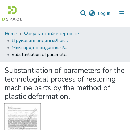
(current)
Log In
Communities
Home
Факультет інженерно-технологічний
&
Друковані видання.Факультет інженерно-технологічний
Collections
Міжнародні видання. Факультет інженерно-технологічний
Substantiation of parameters for the technological process of restoring machine parts by the method of plastic deformation.
All of DSpace
Substantiation of parameters for the
Statistics
technological process of restoring
machine parts by the method of
plastic deformation.