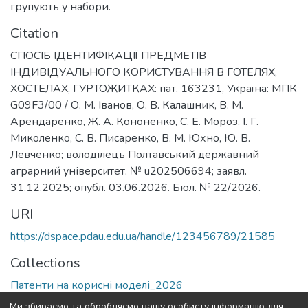
групують у набори.
Citation
СПОСІБ ІДЕНТИФІКАЦІЇ ПРЕДМЕТІВ
ІНДИВІДУАЛЬНОГО КОРИСТУВАННЯ В ГОТЕЛЯХ,
ХОСТЕЛАХ, ГУРТОЖИТКАХ: пат. 163231, Україна: МПК
G09F3/00 / О. М. Іванов, О. В. Калашник, В. М.
Арендаренко, Ж. А. Кононенко, С. Е. Мороз, І. Г.
Миколенко, С. В. Писаренко, В. М. Юхно, Ю. В.
Левченко; володілець Полтавський державний
аграрний університет. № u202506694; заявл.
31.12.2025; опубл. 03.06.2026. Бюл. № 22/2026.
URI
https://dspace.pdau.edu.ua/handle/123456789/21585
Collections
Патенти на корисні моделі_2026
Ми збираємо та обробляємо вашу особисту інформацію для