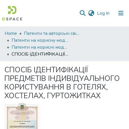
(current)
Log In
Communities
Home
Патенти та авторські свідоцтва
&
Патенти на корисну модель
Collections
Патенти на корисні моделі_2026
СПОСІБ ІДЕНТИФІКАЦІЇ ПРЕДМЕТІВ ІНДИВІДУАЛЬНОГО КОРИСТУВАННЯ В ГОТЕЛЯХ, ХОСТЕЛАХ, ГУРТОЖИТКАХ
All of DSpace
СПОСІБ ІДЕНТИФІКАЦІЇ
Statistics
ПРЕДМЕТІВ ІНДИВІДУАЛЬНОГО
КОРИСТУВАННЯ В ГОТЕЛЯХ,
ХОСТЕЛАХ, ГУРТОЖИТКАХ