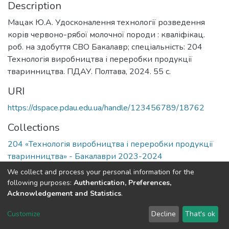
Description
Мацак Ю.А. Удосконалення технології розведення
корів червоно-рябої молочної породи : кваліфікац.
роб. на здобуття СВО Бакалавр; спеціальність: 204
Технологія виробництва і переробки продукції
тваринництва. ПДАУ. Полтава, 2024. 55 с.
URI
https://dspace.pdau.edu.ua/handle/123456789/18762
Collections
204 «Технологія виробництва і переробки продукції
тваринництва» - Бакалаври 2023-2024
We collect and process your personal information for the
Full item page
following purposes:
Authentication, Preferences,
Acknowledgement and Statistics
.
DSpace software
copyright © 2002-2026
LYRASIS
Customize
Decline
That's ok
Cookie settings
Send Feedback