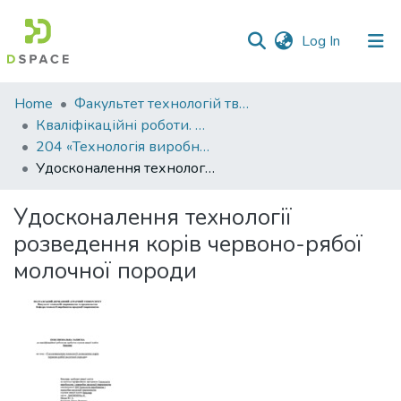
(current)
Log In
Communities
Home
Факультет технологій тваринництва та продовольства
&
Кваліфікаційні роботи. Факультет технологій тваринництва та продовольства
Collections
204 «Технологія виробництва і переробки продукції тваринництва» - Бакалаври 2023-2024
Удосконалення технології розведення корів червоно-рябої молочної породи
All of DSpace
Удосконалення технології
Statistics
розведення корів червоно-рябої
молочної породи