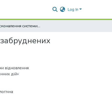
Log In
«Удосконалення системи відновлення техногенно забруднених агроценозів внаслідок воєнних дій»
 забруднених
ми відновлення
єнних дій»
логічна