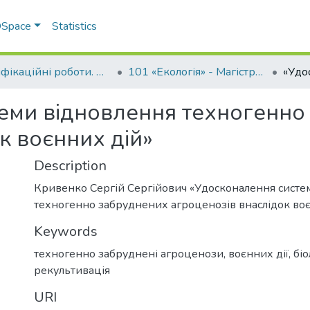
 DSpace
Statistics
Кваліфікаційні роботи. ННІ агротехнологій, селекції та екології
101 «Екологія» - Магістри 2023-2024
еми відновлення техногенно
к воєнних дій»
Description
Кривенко Сергій Сергійович «Удосконалення систе
техногенно забруднених агроценозів внаслідок во
Keywords
техногенно забруднені агроценози
,
воєнних дії
,
біо
рекультивація
URI