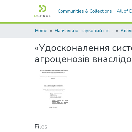
Communities & Collections
All of
Home
Навчально-науковий інститут агротехнологій, селекції та екології
«Удосконалення сист
агроценозів внаслідо
Files