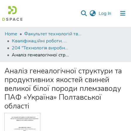
(current)
Log In
Communities
Home
Факультет технологій тваринництва та продовольства
&
Кваліфікаційні роботи. Факультет технологій тваринництва та продовольства
Collections
204 "Технологія виробництва і переробки продукції тваринництва" - Магістри 2021-2022
Аналіз генеалогічної структури та продуктивних якостей свиней великої білої породи племзаводу ПАФ «Україна» Полтавської області
All of DSpace
Аналіз генеалогічної структури та
Statistics
продуктивних якостей свиней
великої білої породи племзаводу
ПАФ «Україна» Полтавської
області