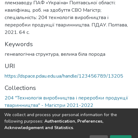
племзаводу ПАФ «Україна» Полтавської області:
кваліфікац. роб. на здобуття СВО Магістр;
спеціальність: 204 технологія виробництва і
переробки продукції тваринництва. ПДАУ. Полтава,
2021. 64 с.
Keywords
генеалогічна структура
,
велика біла порода
URI
https://dspace.pdau.edu.ua/handle/123456789/13205
Collections
204 "Технологія виробництва і переробки продукції
тваринництва" - Магістри 2021-2022
We collect and process your personal information for the
Full item page
following purposes:
Authentication, Preferences,
Acknowledgement and Statistics
.