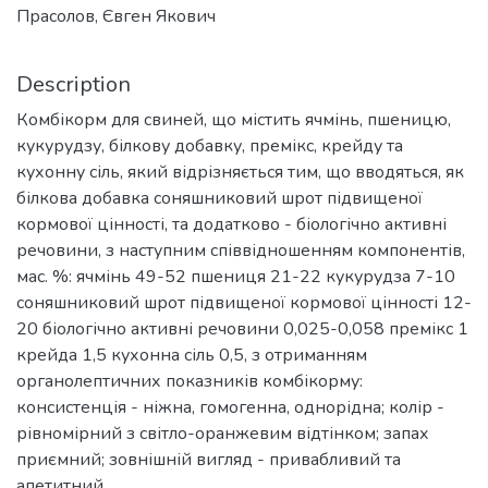
Прасолов, Євген Якович
Description
Комбікорм для свиней, що містить ячмінь, пшеницю,
кукурудзу, білкову добавку, премікс, крейду та
кухонну сіль, який відрізняється тим, що вводяться, як
білкова добавка соняшниковий шрот підвищеної
кормової цінності, та додатково - біологічно активні
речовини, з наступним співвідношенням компонентів,
мас. %: ячмінь 49-52 пшениця 21-22 кукурудза 7-10
соняшниковий шрот підвищеної кормової цінності 12-
20 біологічно активні речовини 0,025-0,058 премікс 1
крейда 1,5 кухонна сіль 0,5, з отриманням
органолептичних показників комбікорму:
консистенція - ніжна, гомогенна, однорідна; колір -
рівномірний з світло-оранжевим відтінком; запах
приємний; зовнішній вигляд - привабливий та
апетитний.