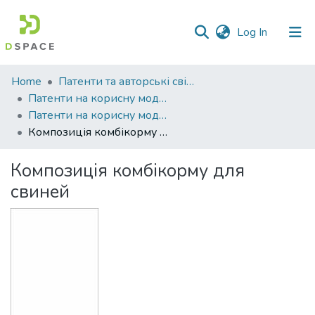
(current)
Log In
Communities
Home
Патенти та авторські свідоцтва
&
Патенти на корисну модель
Collections
Патенти на корисну модель_2019
Композиція комбікорму для свиней
All of DSpace
Композиція комбікорму для
Statistics
свиней