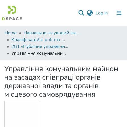
(current)
Log In
Communities
Home
Навчально-науковий інститут економіки, управління, права та інформаційних технологій
&
Кваліфікаційні роботи. ННІ економіки, управління, права та ІТ
Collections
281 «Публічне управління та адміністрування» - Магістри 2022-2023
Управління комунальним майном на засадах співпраці органів державної влади та органів місцевого самоврядування
All of DSpace
Управління комунальним майном
Statistics
на засадах співпраці органів
державної влади та органів
місцевого самоврядування