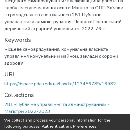
місцевого самоврядування : кваліфікаційна робота на
здобуття ступеня вищої освіти Магістр за ОПП Зв’язки
з громадськістю спеціальності 281 Публічне
управління та адміністрування. Полтава: Полтавський
державний аграрний університет. 2022. 76 с.
Keywords
місцеве самоврядування
,
комунальна власність
,
управління комунальним майном
,
заклади охорони
здоров’я
URI
https://dspace.pdau.edu.ua/handle/123456789/13982
Collections
281 «Публічне управління та адміністрування» -
Магістри 2022-2023
We collect and process your personal information for the
Full item page
following purposes:
Authentication, Preferences,