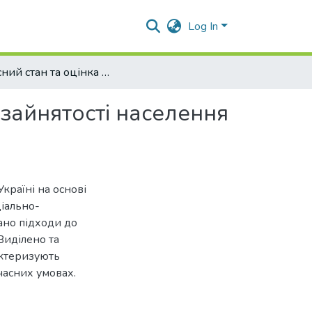
Log In
Сучасний стан та оцінка забезпечення ефективної зайнятості населення в Україні
 зайнятості населення
країні на основі
ціально-
ано підходи до
Виділено та
актеризують
часних умовах.