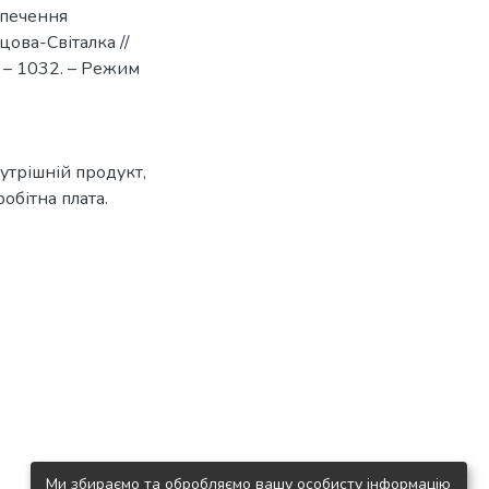
зпечення
цова-Світалка //
26 – 1032. – Режим
нутрішній продукт,
обітна плата.
Ми збираємо та обробляємо вашу особисту інформацію