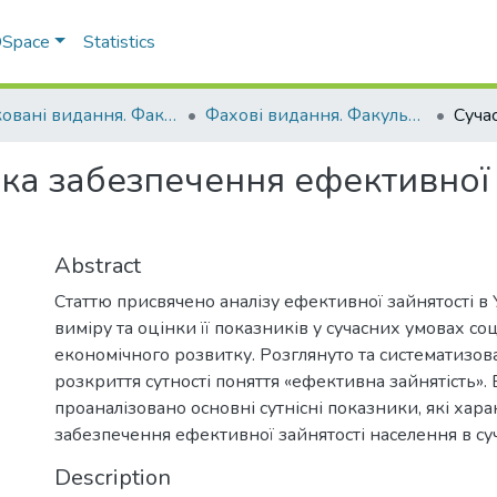
 DSpace
Statistics
Друковані видання. Факультет обліку та фінансів
Фахові видання. Факультет обліку та фінансів
нка забезпечення ефективної
Abstract
Статтю присвячено аналізу ефективної зайнятості в У
виміру та оцінки її показників у сучасних умовах со
економічного розвитку. Розглянуто та систематизов
розкриття сутності поняття «ефективна зайнятість». 
проаналізовано основні сутнісні показники, які хар
забезпечення ефективної зайнятості населення в су
Description