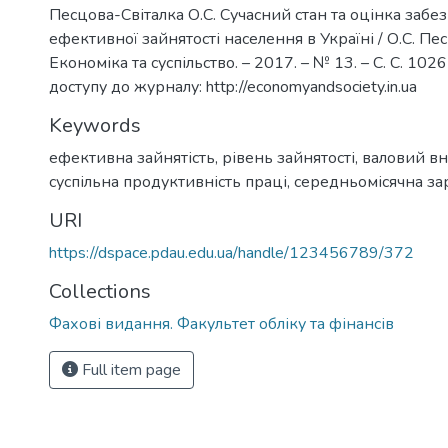
Песцова-Світалка О.С. Сучасний стан та оцінка забе
ефективної зайнятості населення в Україні / О.С. Пес
Економіка та суспільство. – 2017. – № 13. – С. С. 10
доступу до журналу: http://economyandsociety.in.ua
Keywords
ефективна зайнятість, рівень зайнятості, валовий в
суспільна продуктивність праці, середньомісячна зар
URI
https://dspace.pdau.edu.ua/handle/123456789/372
Collections
Фахові видання. Факультет обліку та фінансів
Full item page