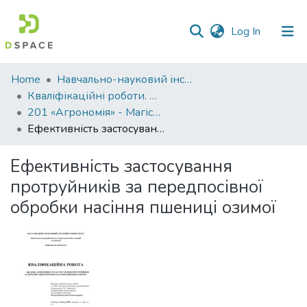
(current)
Log In
Communities
Home
Навчально-науковий інститут агротехнологій, селекції та екології
&
Кваліфікаційні роботи. ННІ агротехнологій, селекції та екології
Collections
201 «Агрономія» - Магістри 2024-2025
Ефективність застосування протруйників за передпосівної обробки насіння пшениці озимої
All of DSpace
Ефективність застосування
Statistics
протруйників за передпосівної
обробки насіння пшениці озимої