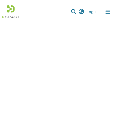
(current)
Log In
Communities
&
Collections
All of DSpace
Statistics