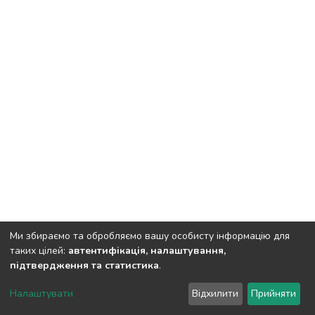
Ми збираємо та обробляємо вашу особисту інформацію для
таких цілей:
автентифікація, налаштування,
підтвердження та статистика
.
DSpace software
copyright © 2002-2026
LYRASIS
Налаштувати
Відхилити
Прийняти
Cookie settings
Send Feedback