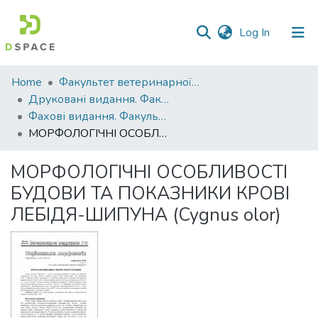
(current)
Log In
Communities
Home
Факультет ветеринарної медицини
&
Друковані видання. Факультет ветеринарної медицини
Collections
Фахові видання. Факультет ветеринарної медицини
МОРФОЛОГІЧНІ ОСОБЛИВОСТІ БУДОВИ ТА ПОКАЗНИКИ КРОВІ ЛЕБІДЯ-ШИПУНА (Cygnus olor)
All of DSpace
МОРФОЛОГІЧНІ ОСОБЛИВОСТІ
Statistics
БУДОВИ ТА ПОКАЗНИКИ КРОВІ
ЛЕБІДЯ-ШИПУНА (Cygnus olor)