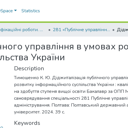
 DSpace
Statistics
Кваліфікаційні роботи. ННІ економіки, управління, права та ІТ
281 «Публічне управління та адміністрування » - Бакалаври 2023-2024
чного управління в умовах р
льства України
Description
Тимошенко К. Ю. Діджиталізація публічного управлі
розвитку інформаційного суспільства України : квал
на здобуття ступеня вищої освіти Бакалавр за ОПП 
самоврядування спеціальності 281 Публічне управлі
адміністрування. Полтава: Полтавський державний
університет. 2024. 39 с.
Keywords