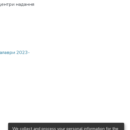
центри надання
калаври 2023-
We collect and process your personal information for the