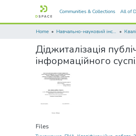
Communities & Collections
All of
Home
Навчально-науковий інститут економіки, управління, права та інформаційних технологій
Діджиталізація публі
інформаційного суспі
Files