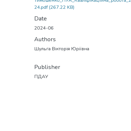
Тимошенко_ПУА_Кваліфікаційна_робота_
24.pdf
(267.22 KB)
Date
2024-06
Authors
Шульга Вікторія Юріївна
Publisher
ПДАУ