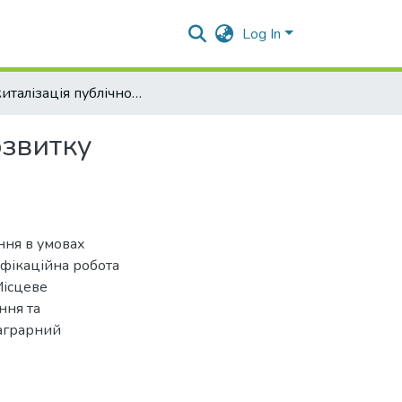
Log In
Діджиталізація публічного управління в умовах розвитку інформаційного суспільства України
озвитку
ння в умовах
іфікаційна робота
Місцеве
ння та
 аграрний