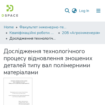
(current)
Log In
Communities
Home
Факультет інженерно-технологічний
&
Кваліфікаційні роботи. Факультет інженерно-технологічний
208 «Агроінженерія»
Collections
Дослідження технологічного процесу відновлення зношених деталей типу вал полімерними матеріалами
All of DSpace
Дослідження технологічного
процесу відновлення зношених
Statistics
деталей типу вал полімерними
матеріалами