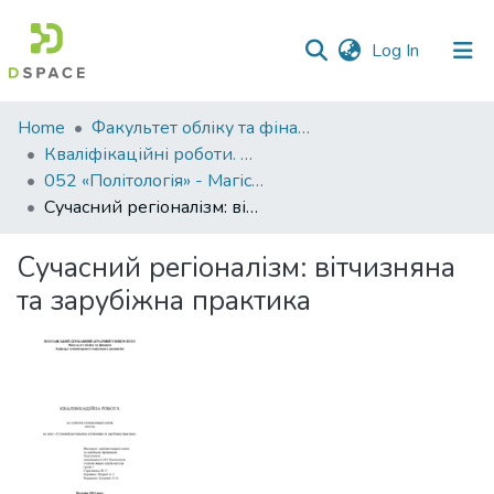
(current)
Log In
Communities
Home
Факультет обліку та фінансів
&
Кваліфікаційні роботи. Факультет обліку та фінансів
Collections
052 «Політологія» - Магістри 2023-2024
Сучасний регіоналізм: вітчизняна та зарубіжна практика
All of DSpace
Сучасний регіоналізм: вітчизняна
Statistics
та зарубіжна практика