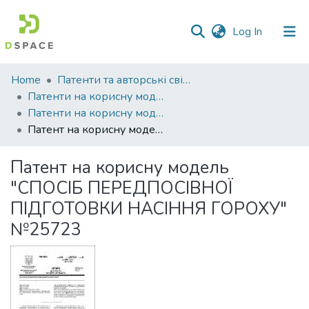
(current)
Log In
Communities
Home
Патенти та авторські свідоцтва
&
Патенти на корисну модель
Collections
Патенти на корисну модель_2007
Патент на корисну модель "СПОСІБ ПЕРЕДПОСІВНОЇ ПІДГОТОВКИ НАСІННЯ ГОРОХУ" №25723
All of DSpace
Патент на корисну модель
Statistics
"СПОСІБ ПЕРЕДПОСІВНОЇ
ПІДГОТОВКИ НАСІННЯ ГОРОХУ"
№25723