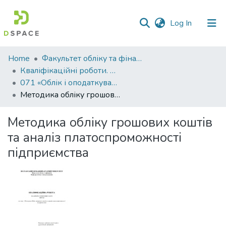
(current)
Log In
Communities
Home
Факультет обліку та фінансів
&
Кваліфікаційні роботи. Факультет обліку та фінансів
Collections
071 «Облік і оподаткування» - Магістри 2023-2024
Методика обліку грошових коштів та аналіз платоспроможності підприємства
All of DSpace
Методика обліку грошових коштів
Statistics
та аналіз платоспроможності
підприємства