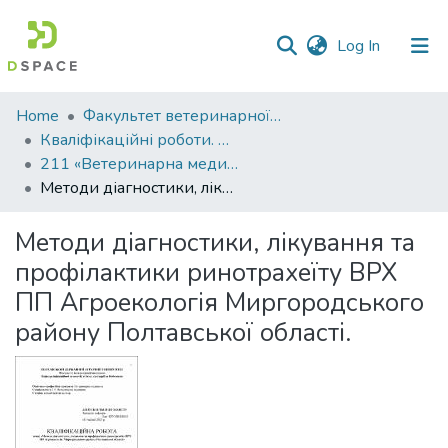
(current)
Log In
Communities
Home
Факультет ветеринарної медицини
&
Кваліфікаційні роботи. Факультет ветеринарної медицини
Collections
211 «Ветеринарна медицина» - Магістри 2022-2023
Методи діагностики, лікування та профілактики ринотрахеїту ВРХ ПП Агроекологія Миргородського району Полтавської області.
All of DSpace
Методи діагностики, лікування та
Statistics
профілактики ринотрахеїту ВРХ
ПП Агроекологія Миргородського
району Полтавської області.