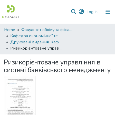
(current)
Log In
Communities
Home
Факультет обліку та фінансів
&
Кафедра економічної теорії та економічних досліджень
Collections
Друковані видання. Кафедра економічної теорії та економічних досліджень
Ризикорієнтоване управління в системі банківського менеджменту
All of DSpace
Ризикорієнтоване управління в
Statistics
системі банківського менеджменту