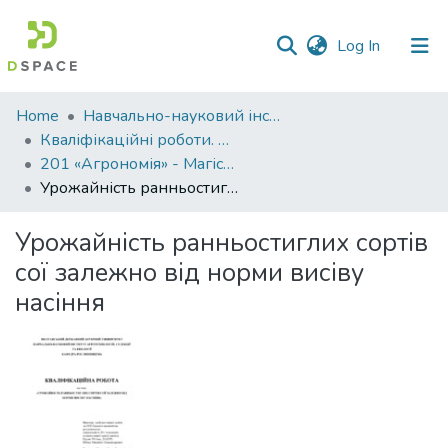
(current)
Log In
Communities
Home
Навчально-науковий інститут агротехнологій, селекції та екології
&
Кваліфікаційні роботи. ННІ агротехнологій, селекції та екології
Collections
201 «Агрономія» - Магістри 2024-2025
Урожайність ранньостиглих сортів сої залежно від норми висіву насіння
All of DSpace
Урожайність ранньостиглих сортів
Statistics
сої залежно від норми висіву
насіння