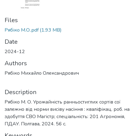
Files
Рябіко М.О..pdf
(1.93 MB)
Date
2024-12
Authors
Рябіко Михайло Олександрович
Description
Рябіко М. О. Урожайність ранньостиглих сортів сої
залежно від норми висіву насіння : кваліфікац. роб. на
здобуття СВО Магістр; спеціальність: 201 Агрономія,
ПДАУ. Полтава, 2024. 56 с.
Keywords