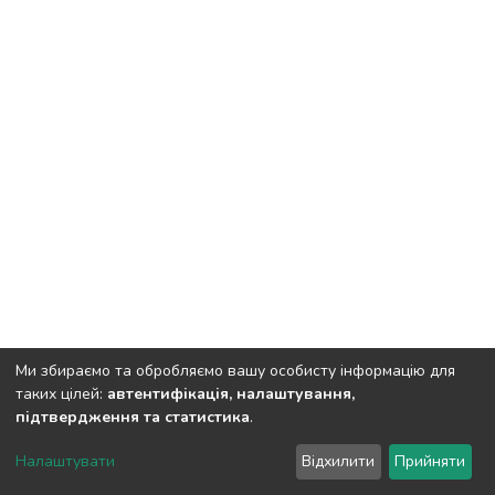
Ми збираємо та обробляємо вашу особисту інформацію для
таких цілей:
автентифікація, налаштування,
підтвердження та статистика
.
DSpace software
copyright © 2002-2026
LYRASIS
Налаштувати
Відхилити
Прийняти
Cookie settings