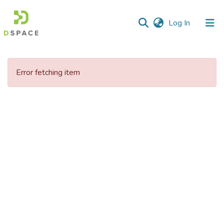
(current)
Log In
Communities
&
Error fetching item
Collections
All of DSpace