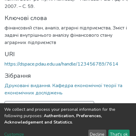
2007. – С. 59.
Ключові слова
фінансовий стан, аналіз, аграрні підприємства
,
Зміст і
задачі внутрішнього аналізу фінансового стану
аграрних підприємств
URI
https://dspace.pdau.edu.ua/handle/123456789/7614
Зібрання
Друковані видання. Кафедра економічної теорії та
економічних досліджень
Повна інформація про документ
We collect and process your personal information for the
following purposes:
Authentication, Preferences,
Acknowledgement and Statistics
.
Полтавський державний аграрний університет
copyright
© 2002-2026
LYRASIS
Customize
Decline
That's ok