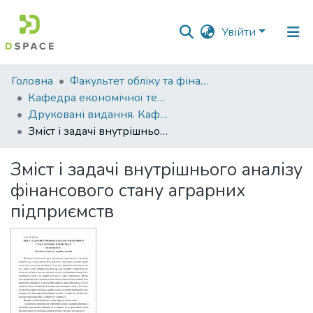
Увійти
Фонди
Головна
Факультет обліку та фінансів
та
Кафедра економічної теорії та економічних досліджень
зібрання
Друковані видання. Кафедра економічної теорії та економічних досліджень
Зміст і задачі внутрішнього аналізу фінансового стану аграрних підприємств
Пошук за критеріями
Зміст і задачі внутрішнього аналізу
Статистика
фінансового стану аграрних
підприємств