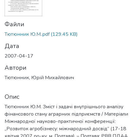
Файли
Тютюнник Ю.М..pdf
(129.45 KB)
Дата
2007-04-17
Автори
Тютюнник, Юрій Михайлович
Опис
Тютюнник Ю.М. Зміст і задачі внутрішнього аналізу
фінансового стану аграрних підприємств / Матеріали
Міжнародної науково-практичної конференції:
„Розвиток агробізнесу: міжнародний досвід” (17-18
квітня 2007 ро-ку, м. Полтава). – Полтава: РВВ ПДАА,