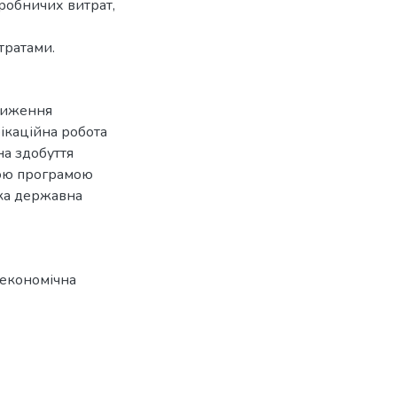
иробничих витрат,
тратами.
зниження
фікаційна робота
на здобуття
ною програмою
ька державна
економічна