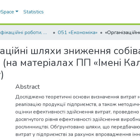
 DSpace
Statistics
Кваліфікаційні роботи. ННІ економіки, управління, права та ІТ
051 «Економіка»
аційні шляхи зниження собіва
 (на матеріалах ПП «Імені К
)
Abstract
Досліджено теоретичні основи визначення витрат 
реалізацію продукції підприємств, а також методич
оцінки ефективності здійснення витрат, проведено
досягнутого рівня ефективності здійснення виробн
рослинництві. Обґрунтовано шляхи, що передбача
витрат у підприємстві за рахунок впровадження ін