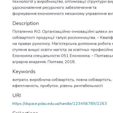
технологій у виробництво, оптимізації структури в
удосконалення ресурсного забезпечення та
формування економічного механізму управління ви
Description
Потапенко Я.О. Організаційно-інноваційні шляхи 
собівартості продукції галузі рослинництва. – Квалі
на правах рукопису. Магістерська дипломна робота 
ступеня вищої освіти магістр за освітньо-професій
Економіка спеціальністю 051 Економіка. – Полтавс
аграрна академія, Полтава, 2018.
Keywords
витрати, виробнича собівартість, повна собівартість
,
ефективність, прибуток, рівень рентабельності
URI
https://dspace.pdau.edu.ua/handle/123456789/2263