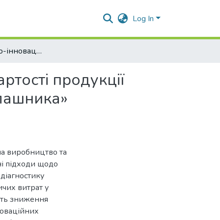
Log In
«Організаційно-інноваційні шляхи зниження собівартості продукції галузі рослинництва» (на матеріалах ПП «Імені Калашника» Полтавського району)
ртості продукції
алашника»
на виробництво та
ні підходи щодо
 діагностику
ичих витрат у
ють зниження
новаційних