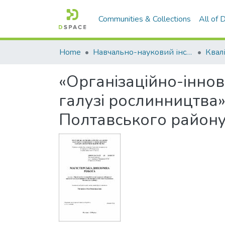
Communities & Collections
All of
Home
Навчально-науковий інститут економіки, управління, права та інформаційних технологій
«Організаційно-іннов
галузі рослинництва»
Полтавського району