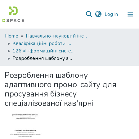
(current)
Log In
Communities
Home
Навчально-науковий інститут економіки, управління, права та інформаційних технологій
&
Кваліфікаційні роботи. ННІ економіки, управління, права та ІТ
Collections
126 «Інформаційні системи та технології» - Бакалаври 2024-2025
Розроблення шаблону адаптивного промо-сайту для просування бізнесу спеціалізованої кав'ярні
All of DSpace
Розроблення шаблону
Statistics
адаптивного промо-сайту для
просування бізнесу
спеціалізованої кав'ярні