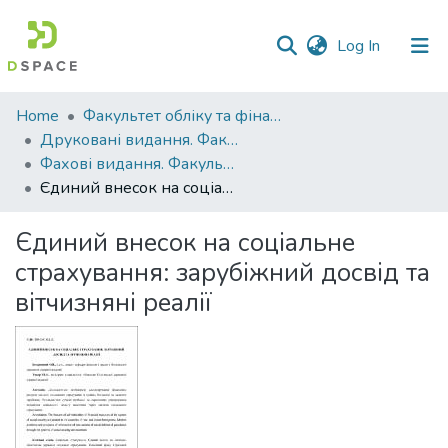
(current)
Log In
Communities
Home
Факультет обліку та фінансів
&
Друковані видання. Факультет обліку та фінансів
Collections
Фахові видання. Факультет обліку та фінансів
Єдиний внесок на соціальне страхування: зарубіжний досвід та вітчизняні реалії
All of DSpace
Єдиний внесок на соціальне
Statistics
страхування: зарубіжний досвід та
вітчизняні реалії