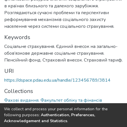
в країнах близького та далекого зарубіжжя.
Розглядаються сучасні проблеми та перспективи
реформування механізмів соціального захисту
населення через системи соціального страхування.
Keywords
Соціальне страхування. Єдиний внесок на загально-
обов’язкове державне соціальне страхування.
Пенсійний фонд. Страховий внесок. Страховий тариф.
URI
https://dspace.pdau.edu.ua/handle/123456789/3814
Collections
Фахові видання. Факультет обліку та фінансів
We collect and process your personal information for the
Full item page
following purposes:
Authentication, Preferences,
Acknowledgement and Statistics
.