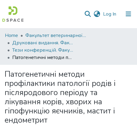
(current)
Log In
Communities
Home
Факультет ветеринарної медицини
&
Друковані видання. Факультет ветеринарної медицини
Collections
Тези конференцій. Факультет ветеринарної медицини
Патогенетичні методи профілактики патології родів і післяродового періоду та лікування корів, хворих на гіпофункцію яєчників, мастит і ендометрит
All of DSpace
Патогенетичні методи
Statistics
профілактики патології родів і
післяродового періоду та
лікування корів, хворих на
гіпофункцію яєчників, мастит і
ендометрит