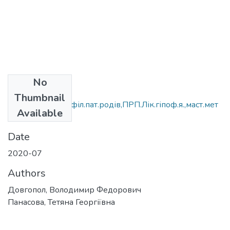
No
Files
Thumbnail
Патоген.мет.профіл.пат.родів,ПРП.Лік.гіпоф.я.,маст.мет
Available
р..doc
(131.5 KB)
Date
2020-07
Authors
Довгопол, Володимир Федорович
Панасова, Тетяна Георгіївна