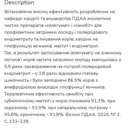
Description
Встановлено високу ефективність розроблених на
кафедрі хірургії та акушерства ПДАА екологічно
чистих препаратів «селегумат» і «санобіт» для
профілактики затримки посліду і післяродового
ендометриту та лікування корів, хворих на
гіпофункцію яєчників, мастит і ендометрит.
Так, в результаті застосування селегумату на значному
поголів’ї корів частота затримки посліду зменшилась у
5,5 рази, захворювання на гострий післяродовий
ендометрит – у 3,8 рази, відновили статеву
циклічність і були запліднені 86,5% корів з
анафродизією внаслідок гіпофункції яєчників.
Терапевтична ефективність санобіту при
субклінічному маститі у корів становила 91,3%, при
серозному – 93,9%, при катаральному гострому –
95,8%, хронічному – 91,8%. Вісник ПДАА. 2020. № 2.
С. 232–238.